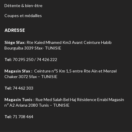
Détente & bien-être
Coupes et médailles
ADRESSE
Siège Sfax:
Rte Kaied Mhamed Km3 Avant Ceinture Habib
Bourguiba 3039 Sfax- TUNISIE
Tel:
70 295 250 / 74 426 222
o
Magasin Sfax :
Ceinture n
5 Km 1,5 entre Rte Aïn et Menzel
Chaker 3072 Sfax – TUNISIE
Tel:
74 462 303
Magasin Tunis
: Rue Med Salah Bel Haj Résidence Errabi Magasin
o
n
A2 Ariana 2080 Tunis – TUNISIE
Tel:
71 708 464