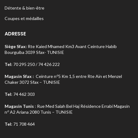
Détente & bien-être
Coupes et médailles
ADRESSE
Siège Sfax:
Rte Kaied Mhamed Km3 Avant Ceinture Habib
Bourguiba 3039 Sfax- TUNISIE
Tel:
70 295 250 / 74 426 222
o
Magasin Sfax :
Ceinture n
5 Km 1,5 entre Rte Aïn et Menzel
Chaker 3072 Sfax – TUNISIE
Tel:
74 462 303
Magasin Tunis
: Rue Med Salah Bel Haj Résidence Errabi Magasin
o
n
A2 Ariana 2080 Tunis – TUNISIE
Tel:
71 708 464