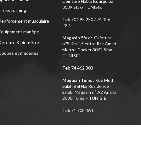
ADRESSE
Loisirs
Siège Sfax:
Rte Kaied
Mhamed Km3 Avant
Sport de combat
Ceinture Habib Bourguiba
3039 Sfax- TUNISIE
Cross training
Tel:
70 295 250 / 74 426
Renforcement musculaire
222
Equipement manège
Magasin Sfax :
Ceinture
Détente & bien-être
o
n
5 Km 1,5 entre Rte Aïn et
Menzel Chaker 3072 Sfax –
Coupes et médailles
TUNISIE
Tel:
74 462 303
Magasin Tunis
: Rue Med
Salah Bel Haj Résidence
o
Errabi Magasin n
A2 Ariana