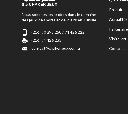
PLAN DU
Accueil
Qui somme
Produits
Nous sommes les leaders dans le domaine
Actualités
des jeux, de sports et de loisirs en Tunisie.
Partenaire
(216) 70 295 250 / 74 426 222
Visite virt
(216) 74 426 233
contact@chakerjeux.com.tn
Contact