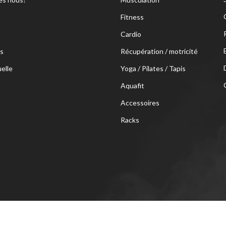
 SITE
PRODUITS
Privacy Policy
s nous?
Musculation
Fitness
Cardio
s
Récupération / motricité
uelle
Yoga / Pilates / Tapis
Aquafit
Accessoires
Racks