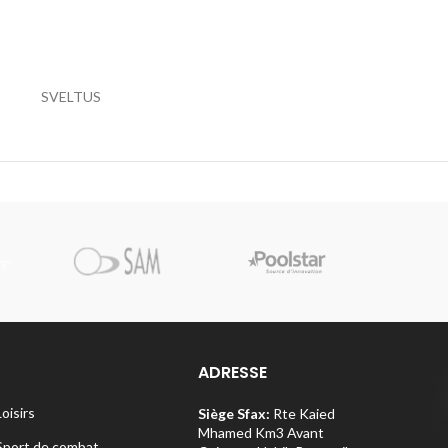
SVELTUS
Pi