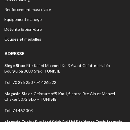
Renforcement musculaire
Equipement manège
Détente & bien-être
Coupes et médailles
ADRESSE
Siège Sfax:
Rte Kaied Mhamed Km3 Avant Ceinture Habib
Bourguiba 3039 Sfax- TUNISIE
Tel:
70 295 250 / 74 426 222
o
Magasin Sfax :
Ceinture n
5 Km 1,5 entre Rte Aïn et Menzel
Chaker 3072 Sfax – TUNISIE
Tel:
74 462 303
Magasin Tunis
: Rue Med Salah Bel Haj Résidence Errabi Magasin
o
n
A2 Ariana 2080 Tunis – TUNISIE