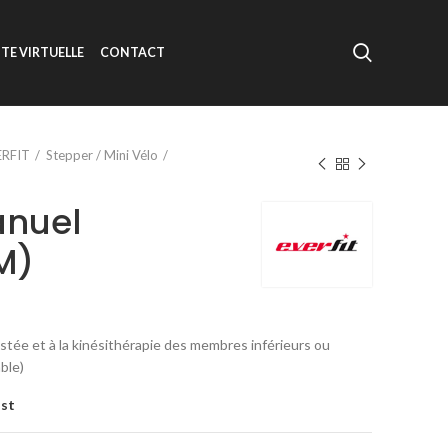
ITE VIRTUELLE
CONTACT
ERFIT
Stepper / Mini Vélo
anuel
M)
stée et à la kinésithérapie des membres inférieurs ou
ble)
ist