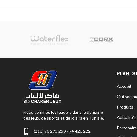
sionnelle
PLAN DU
Accueil
Qui somme
Produits
Nous sommes les leaders dans le domaine
Actualités
des jeux, de sports et de loisirs en Tunisie.
Partenaire
(216) 70 295 250 / 74 426 222