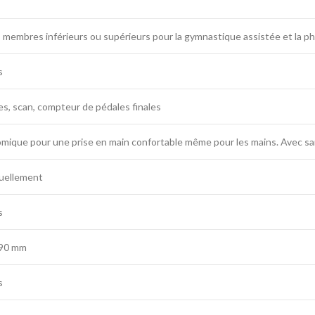
 membres inférieurs ou supérieurs pour la gymnastique assistée et la p
s
es, scan, compteur de pédales finales
ique pour une prise en main confortable même pour les mains. Avec san
uellement
s
290 mm
s