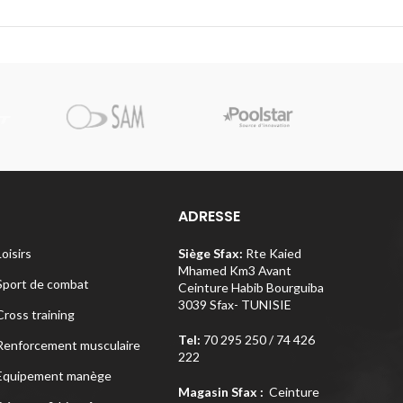
Pi
ADRESSE
Loisirs
Siège Sfax:
Rte Kaied
Mhamed Km3 Avant
Sport de combat
Ceinture Habib Bourguiba
3039 Sfax- TUNISIE
Cross training
Tel:
70 295 250 / 74 426
Renforcement musculaire
222
Equipement manège
Magasin Sfax :
Ceinture