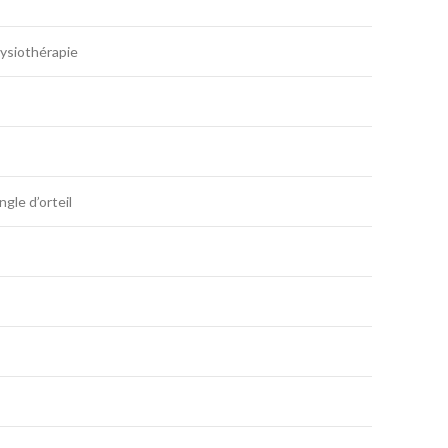
hysiothérapie
gle d’orteil