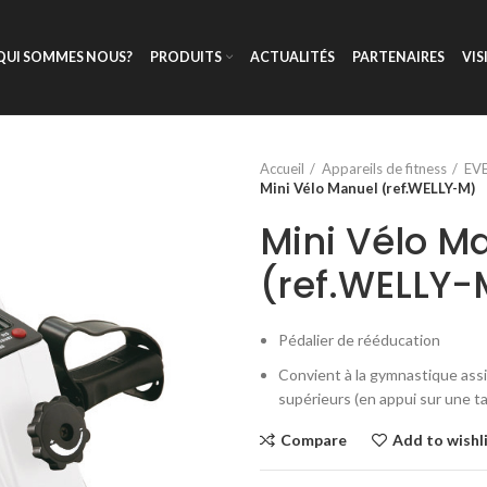
QUI SOMMES NOUS?
PRODUITS
ACTUALITÉS
PARTENAIRES
VIS
Accueil
Appareils de fitness
EV
Mini Vélo Manuel (ref.WELLY-M)
Mini Vélo M
(ref.WELLY-
Pédalier de rééducation
Convient à la gymnastique assi
supérieurs (en appui sur une ta
Compare
Add to wishl