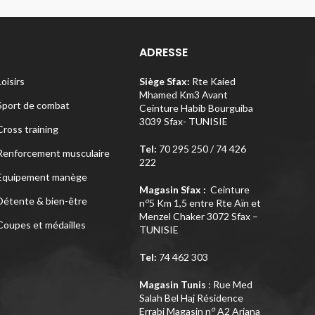
ADRESSE
Loisirs
Siège Sfax:
Rte Kaied
Mhamed Km3 Avant
Sport de combat
Ceinture Habib Bourguiba
3039 Sfax- TUNISIE
Cross training
Tel:
70 295 250 / 74 426
Renforcement musculaire
222
Equipement manège
Magasin Sfax :
Ceinture
Détente & bien-être
o
n
5 Km 1,5 entre Rte Aïn et
Menzel Chaker 3072 Sfax –
Coupes et médailles
TUNISIE
Tel:
74 462 303
Magasin Tunis
: Rue Med
Salah Bel Haj Résidence
o
Errabi Magasin n
A2 Ariana