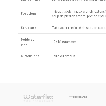
Triceps, abdominaux crunch, extensio
Fonctions
coup de pied en arrière, presse épaul
Structure
Tube acier renforcé de section car
Poids du
126 kilogrammes
produit
Dimensions
Taille du produit
sionnelle