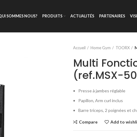
QUI SOMMES NOUS?
PRODUITS
ACTUALITÉS
PARTENAIRES
VIS
Accueil
Home Gym
TOORX
M
Multi Foncti
(ref.MSX-50
Presse à jambes réglable
Papillon, Arm curl inclus
Barre triceps, 2 poignées et ch
Compare
Add to wishl