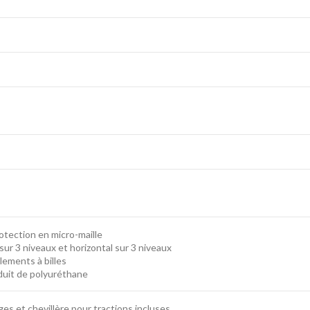
rotection en micro-maille
sur 3 niveaux et horizontal sur 3 niveaux
lements à billes
duit de polyuréthane
ges et chevillère pour tractions incluses