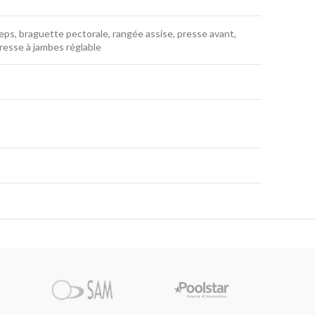
eps, braguette pectorale, rangée assise, presse avant,
presse à jambes réglable
Pi