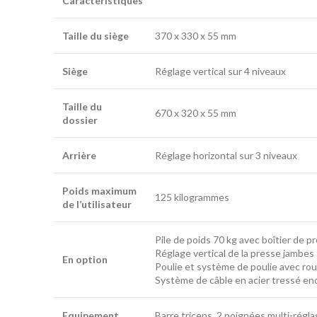
Caractéristiques
Taille du siège
370 x 330 x 55 mm
Siège
Réglage vertical sur 4 niveaux
Taille du
670 x 320 x 55 mm
dossier
Arrière
Réglage horizontal sur 3 niveaux
Poids maximum
125 kilogrammes
de l’utilisateur
Pile de poids 70 kg avec boîtier de p
Réglage vertical de la presse jambes 
En option
Poulie et système de poulie avec rou
Système de câble en acier tressé en
Equipement
Barre triceps, 2 poignées multi-régla