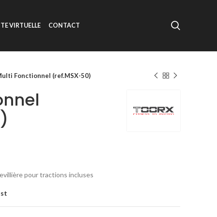
ITE VIRTUELLE
CONTACT
ulti Fonctionnel (ref.MSX-50)
onnel
)
evillière pour tractions incluses
ist