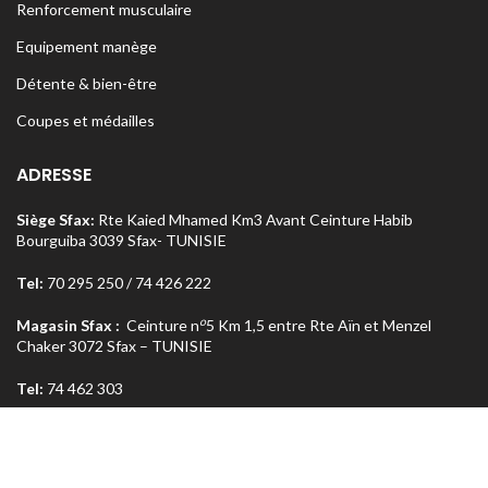
Renforcement musculaire
Equipement manège
Détente & bien-être
Coupes et médailles
ADRESSE
Siège Sfax:
Rte Kaied Mhamed Km3 Avant Ceinture Habib
Bourguiba 3039 Sfax- TUNISIE
Tel:
70 295 250 / 74 426 222
o
Magasin Sfax :
Ceinture n
5 Km 1,5 entre Rte Aïn et Menzel
Chaker 3072 Sfax – TUNISIE
Tel:
74 462 303
Magasin Tunis
: Rue Med Salah Bel Haj Résidence Errabi Magasin
o
n
A2 Ariana 2080 Tunis – TUNISIE