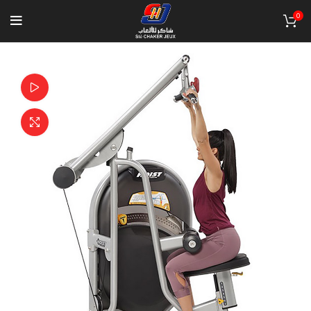
0
Watch video
Click to enlarge