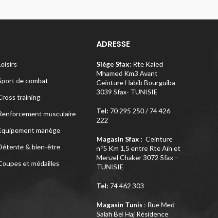
ADRESSE
Loisirs
Siège Sfax:
Rte Kaied
Mhamed Km3 Avant
Sport de combat
Ceinture Habib Bourguiba
3039 Sfax- TUNISIE
Cross training
Tel:
70 295 250 / 74 426
Renforcement musculaire
222
Equipement manège
Magasin Sfax :
Ceinture
Détente & bien-être
o
n
5 Km 1,5 entre Rte Aïn et
Menzel Chaker 3072 Sfax –
Coupes et médailles
TUNISIE
Tel:
74 462 303
Magasin Tunis
: Rue Med
Salah Bel Haj Résidence