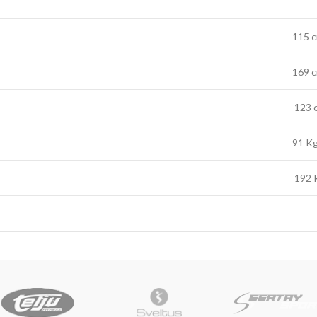
115 
169 
123 
91 K
192 