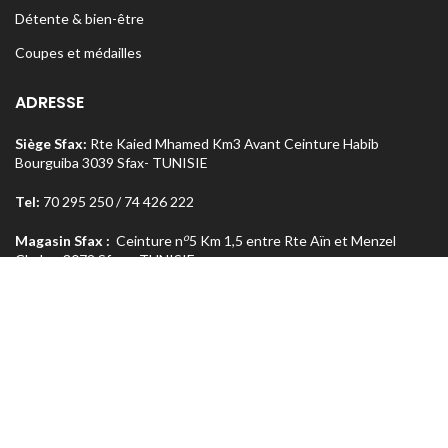
Détente & bien-être
Coupes et médailles
ADRESSE
Siège Sfax:
Rte Kaied Mhamed Km3 Avant Ceinture Habib
Bourguiba 3039 Sfax- TUNISIE
Tel:
70 295 250 / 74 426 222
o
Magasin Sfax :
Ceinture n
5 Km 1,5 entre Rte Aïn et Menzel
Chaker 3072 Sfax – TUNISIE
Tel:
74 462 303
Magasin Tunis
: Rue Med Salah Bel Haj Résidence Errabi Magasin
o
n
A2 Ariana 2080 Tunis – TUNISIE
Tel:
71 708 464