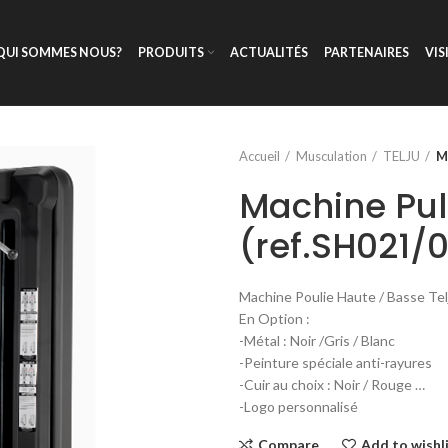
QUI SOMMES NOUS?
PRODUITS
ACTUALITÉS
PARTENAIRES
VIS
Accueil
Musculation
TELJU
M
Machine Pul
(ref.SH021/
Machine Poulie Haute / Basse Te
En Option :
-Métal : Noir /Gris / Blanc
-Peinture spéciale anti-rayures
-Cuir au choix : Noir / Rouge …
-Logo personnalisé
Compare
Add to wishl