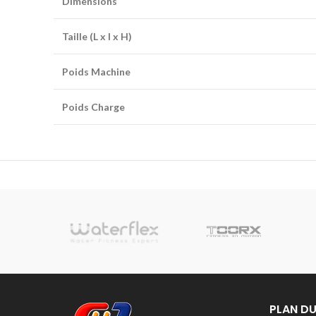
Dimensions
Taille (L x l x H)
Poids Machine
Poids Charge
sionnelle
PLAN DU