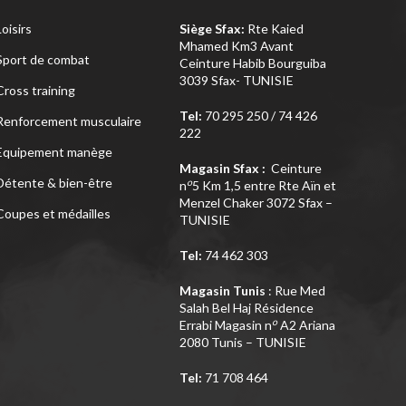
Loisirs
Siège Sfax:
Rte Kaied
Mhamed Km3 Avant
Sport de combat
Ceinture Habib Bourguiba
3039 Sfax- TUNISIE
Cross training
Tel:
70 295 250 / 74 426
Renforcement musculaire
222
Equipement manège
Magasin Sfax :
Ceinture
Détente & bien-être
o
n
5 Km 1,5 entre Rte Aïn et
Menzel Chaker 3072 Sfax –
Coupes et médailles
TUNISIE
Tel:
74 462 303
Magasin Tunis
: Rue Med
Salah Bel Haj Résidence
o
Errabi Magasin n
A2 Ariana
2080 Tunis – TUNISIE
Tel:
71 708 464