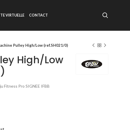
ITE VIRTUELLE
CONTACT
achine Pulley High/Low (ref.SH021/0)
ley High/Low
0)
lju Fitness Pro SIGNEE IFBB
ist