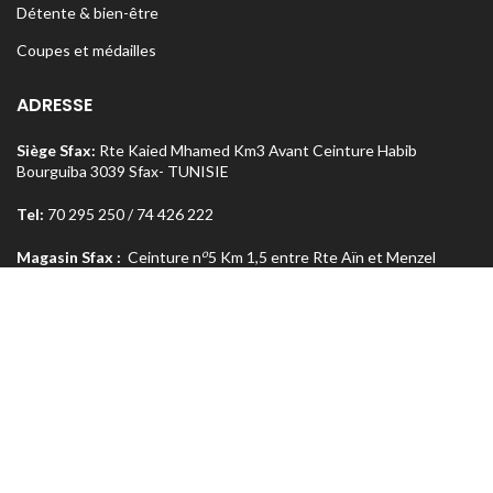
Détente & bien-être
Coupes et médailles
ADRESSE
Siège Sfax:
Rte Kaied Mhamed Km3 Avant Ceinture Habib
Bourguiba 3039 Sfax- TUNISIE
Tel:
70 295 250 / 74 426 222
o
Magasin Sfax :
Ceinture n
5 Km 1,5 entre Rte Aïn et Menzel
Chaker 3072 Sfax – TUNISIE
Tel:
74 462 303
Magasin Tunis
: Rue Med Salah Bel Haj Résidence Errabi Magasin
o
n
A2 Ariana 2080 Tunis – TUNISIE
Tel:
71 708 464