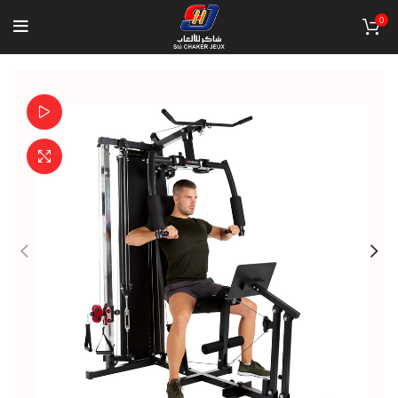
0
Watch video
Click to enlarge