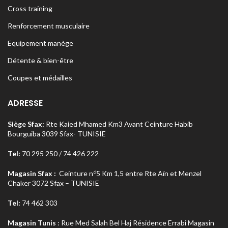
Cross training
Renforcement musculaire
Equipement manège
Détente & bien-être
Coupes et médailles
ADRESSE
Siège Sfax:
Rte Kaied Mhamed Km3 Avant Ceinture Habib
Bourguiba 3039 Sfax- TUNISIE
Tel:
70 295 250 / 74 426 222
o
Magasin Sfax :
Ceinture n
5 Km 1,5 entre Rte Aïn et Menzel
Chaker 3072 Sfax – TUNISIE
Tel:
74 462 303
Magasin Tunis
: Rue Med Salah Bel Haj Résidence Errabi Magasin