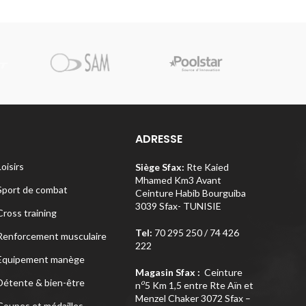
Pi
ADRESSE
Loisirs
Siège Sfax:
Rte Kaied
Mhamed Km3 Avant
Sport de combat
Ceinture Habib Bourguiba
3039 Sfax- TUNISIE
Cross training
Tel:
70 295 250 / 74 426
Renforcement musculaire
222
Equipement manège
Magasin Sfax :
Ceinture
Détente & bien-être
o
n
5 Km 1,5 entre Rte Aïn et
Menzel Chaker 3072 Sfax –
Coupes et médailles