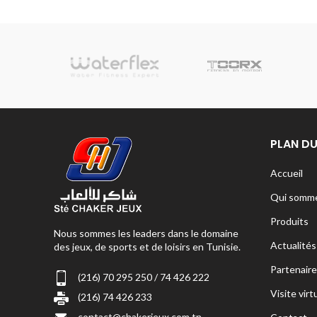
sionnelle
PLAN DU
Accueil
Qui somme
Produits
Nous sommes les leaders dans le domaine
Actualités
des jeux, de sports et de loisirs en Tunisie.
Partenaire
(216) 70 295 250 / 74 426 222
Visite virt
(216) 74 426 233
contact@chakerjeux.com.tn