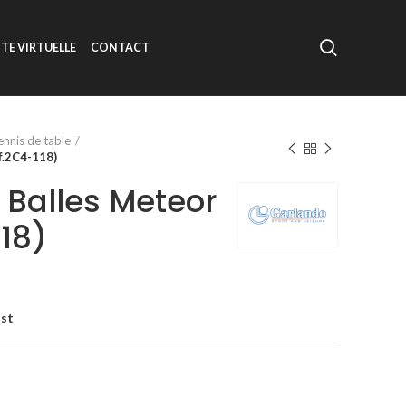
ITE VIRTUELLE
CONTACT
ennis de table
f.2C4-118)
 Balles Meteor
118)
ist