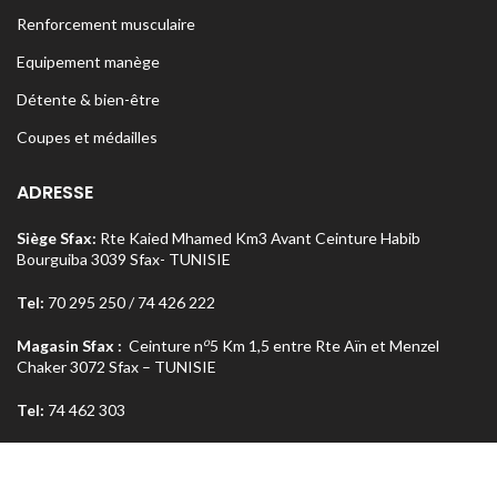
Renforcement musculaire
Equipement manège
Détente & bien-être
Coupes et médailles
ADRESSE
Siège Sfax:
Rte Kaied Mhamed Km3 Avant Ceinture Habib
Bourguiba 3039 Sfax- TUNISIE
Tel:
70 295 250 / 74 426 222
o
Magasin Sfax :
Ceinture n
5 Km 1,5 entre Rte Aïn et Menzel
Chaker 3072 Sfax – TUNISIE
Tel:
74 462 303
Magasin Tunis
: Rue Med Salah Bel Haj Résidence Errabi Magasin
o
n
A2 Ariana 2080 Tunis – TUNISIE