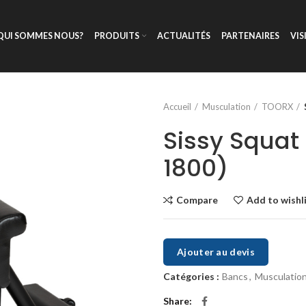
QUI SOMMES NOUS?
PRODUITS
ACTUALITÉS
PARTENAIRES
VIS
Accueil
Musculation
TOORX
Sissy Squat
1800)
Compare
Add to wishl
Ajouter au devis
Catégories :
Bancs
,
Musculatio
Share