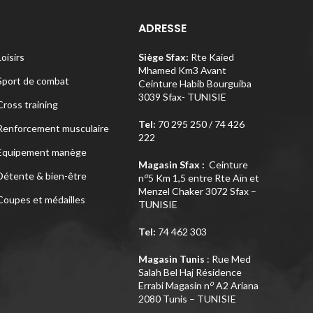
ADRESSE
Loisirs
Siège Sfax:
Rte Kaied
Mhamed Km3 Avant
Sport de combat
Ceinture Habib Bourguiba
3039 Sfax- TUNISIE
Cross training
Tel:
70 295 250 / 74 426
Renforcement musculaire
222
Equipement manège
Magasin Sfax :
Ceinture
Détente & bien-être
o
n
5 Km 1,5 entre Rte Aïn et
Menzel Chaker 3072 Sfax –
Coupes et médailles
TUNISIE
Tel:
74 462 303
Magasin Tunis
: Rue Med
Salah Bel Haj Résidence
o
Errabi Magasin n
A2 Ariana
2080 Tunis – TUNISIE