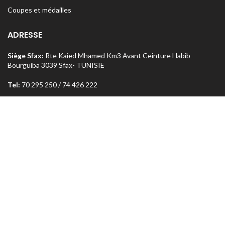
Coupes et médailles
ADRESSE
Siège Sfax:
Rte Kaied Mhamed Km3 Avant Ceinture Habib
Bourguiba 3039 Sfax- TUNISIE
Tel:
70 295 250 / 74 426 222
o
Magasin Sfax :
Ceinture n
5 Km 1,5 entre Rte Aïn et Menzel
Chaker 3072 Sfax – TUNISIE
Tel:
74 462 303
Magasin Tunis
: Rue Med Salah Bel Haj Résidence Errabi Magasin
o
n
A2 Ariana 2080 Tunis – TUNISIE
Tel:
71 708 464