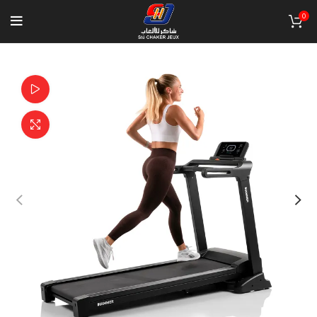
0
Watch video
Click to enlarge