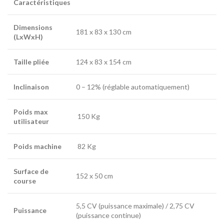
Caractéristiques
Dimensions
181 x 83 x 130 cm
(LxWxH)
Taille pliée
124 x 83 x 154 cm
Inclinaison
0 – 12% (réglable automatiquement)
Poids max
150 Kg
utilisateur
Poids machine
82 Kg
Surface de
152 x 50 cm
course
5,5 CV (puissance maximale) / 2,75 CV
Puissance
(puissance continue)