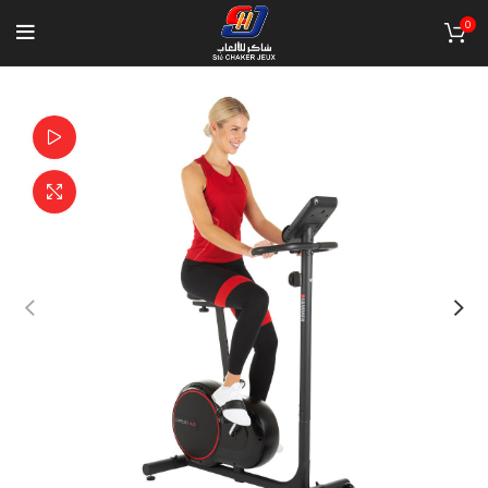
0
Watch video
Click to enlarge